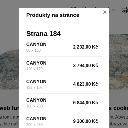
×
Produkty na stránce
Strana 184
CANYON
2 232,00 Kč
80 x 150
CANYON
3 794,00 Kč
120 x 170
CANYON
4 823,00 Kč
133 x 195
CANYON
6 844,00 Kč
160 x 230
web fungoval tak, jak ho znáte (souhlas s cook
a tom, aby pro vás nakupování bylo co nejlepší zážitkem. Abyst
CANYON
9 300,00 Kč
ychle našli to, co hledáte, ušetřili spoustu klikání a nezobrazov
200 x 250