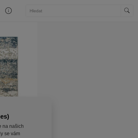
ies)
e na našich
aly se vám