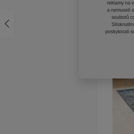
reklamy na vě
a nemuseli s
souborů co
Stisknutím
poskytovali s