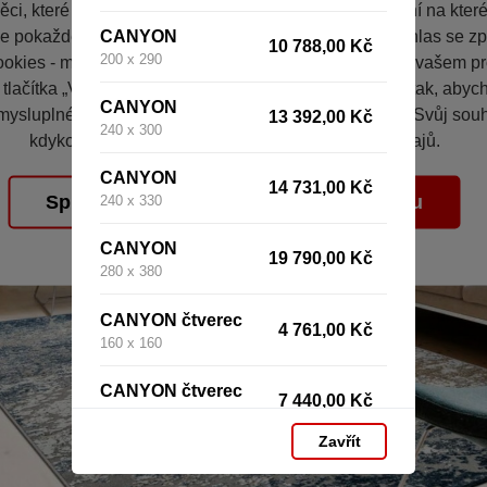
ci, které vás nezajímají. Abyste web viděli v zobrazení na které 
CANYON
e pokaždé přihlašovat. Proto od vás potřebujeme souhlas se z
10 788,00 Kč
200 x 290
okies - malých souborů, které se dočasně ukládají ve vašem pro
 tlačítka „V pořádku“ souhlasíte s nastavením cookies tak, aby
CANYON
mysluplné a užitečné služby na základě vašich údajů. Svůj sou
13 392,00 Kč
240 x 300
kdykoli změnit na stránce zpracování osobních údajů.
CANYON
14 731,00 Kč
Spravovat cookies
V pořádku
240 x 330
CANYON
19 790,00 Kč
280 x 380
CANYON čtverec
4 761,00 Kč
160 x 160
CANYON čtverec
7 440,00 Kč
200 x 200
Zavřít
CANYON čtverec
10 713,00 Kč
240 x 240