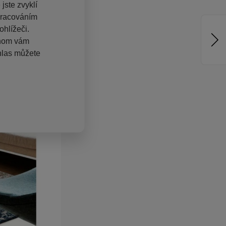
jste zvyklí
pracováním
hlížeči.
chom vám
hlas můžete