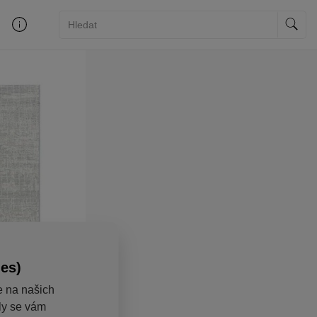
ies)
e na našich
aly se vám