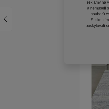
reklamy na vě
a nemuseli s
souborů co
Stisknutím
poskytovali s