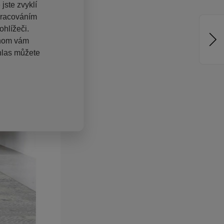
jste zvyklí
pracováním
hlížeči.
chom vám
hlas můžete