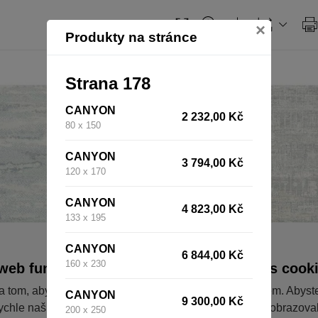
×
Produkty na stránce
Strana 178
CANYON
2 232,00 Kč
80 x 150
CANYON
3 794,00 Kč
120 x 170
CANYON
4 823,00 Kč
133 x 195
CANYON
6 844,00 Kč
160 x 230
web fungoval tak, jak ho znáte (souhlas s cook
a tom, aby pro vás nakupování bylo co nejlepší zážitkem. Abyst
CANYON
9 300,00 Kč
ychle našli to, co hledáte, ušetřili spoustu klikání a nezobrazov
200 x 250