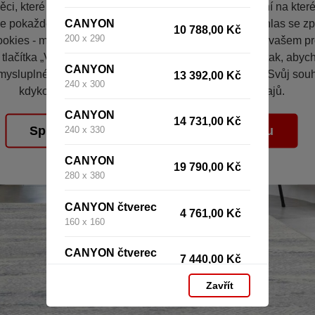
ci, které vás nezajímají. Abyste web viděli v zobrazení na které 
CANYON
e pokaždé přihlašovat. Proto od vás potřebujeme souhlas se z
10 788,00 Kč
200 x 290
okies - malých souborů, které se dočasně ukládají ve vašem pro
 tlačítka „V pořádku“ souhlasíte s nastavením cookies tak, aby
CANYON
mysluplné a užitečné služby na základě vašich údajů. Svůj sou
13 392,00 Kč
240 x 300
kdykoli změnit na stránce zpracování osobních údajů.
CANYON
14 731,00 Kč
Spravovat cookies
V pořádku
240 x 330
CANYON
19 790,00 Kč
280 x 380
CANYON čtverec
4 761,00 Kč
160 x 160
CANYON čtverec
7 440,00 Kč
200 x 200
Zavřít
CANYON čtverec
10 713,00 Kč
240 x 240