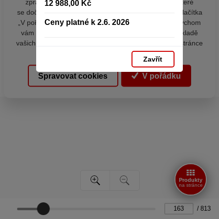
zpracováním souborů cookies - malých souborů, které
12 988,00 Kč
se dočasně ukládají ve vašem prohlížeči. Stisknutím tlačítka
Ceny platné k 2.6. 2026
„V pořádku“ souhlasíte s nastavením cookies tak, abychom
vám poskytovali smysluplné a užitečné služby na základě
vašich údajů. Svůj souhlas můžete kdykoli změnit na stránce
zpracování osobních údajů.
Zavřít
Spravovat cookies
V pořádku
Produkty
na stránce
/
813