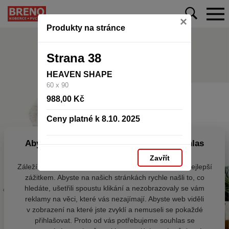
×
Produkty na stránce
Strana 38
HEAVEN SHAPE
60 x 90
988,00 Kč
Ceny platné k 8.10. 2025
Aby web fungoval tak, jak ho znáte (souhlas
s cookies)
Zavřít
Záleží nám na tom, aby pro vás nakupování bylo co nejlepší
zážitkem. Abyste na našich stránkách rychle našli to, co
hledáte, ušetřili spoustu klikání a nezobrazovaly se vám
reklamy na věci, které vás nezajímají. Abyste web viděli
v zobrazení na které jste zvyklí a nemuseli se pokaždé
přihlašovat. Proto od vás potřebujeme souhlas se