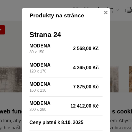
×
Produkty na stránce
Strana 24
MODENA
2 568,00 Kč
80 x 150
MODENA
4 365,00 Kč
120 x 170
MODENA
7 875,00 Kč
160 x 230
MODENA
12 412,00 Kč
200 x 290
web fungoval tak, jak ho znáte (souhlas s cook
a tom, aby pro vás nakupování bylo co nejlepší zážitkem. Abyst
Ceny platné k 8.10. 2025
ychle našli to, co hledáte, ušetřili spoustu klikání a nezobrazov