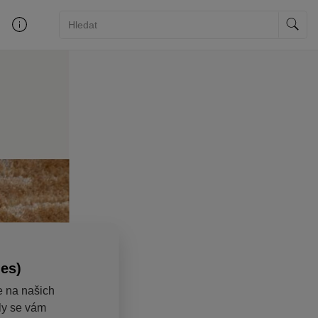
ies)
e na našich
aly se vám