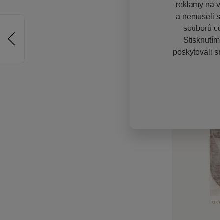
reklamy na vě
a nemuseli s
souborů co
Stisknutím
poskytovali s