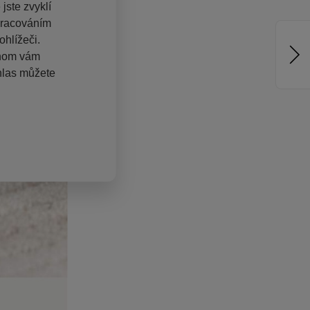
jste zvyklí
pracováním
hlížeči.
chom vám
hlas můžete