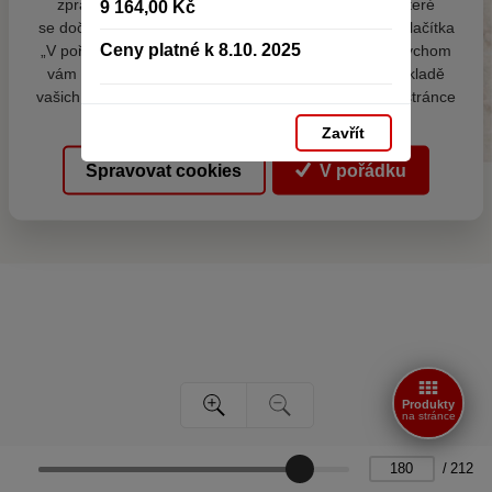
zpracováním souborů cookies - malých souborů, které
9 164,00 Kč
se dočasně ukládají ve vašem prohlížeči. Stisknutím tlačítka
Ceny platné k 8.10. 2025
„V pořádku“ souhlasíte s nastavením cookies tak, abychom
vám poskytovali smysluplné a užitečné služby na základě
vašich údajů. Svůj souhlas můžete kdykoli změnit na stránce
zpracování osobních údajů.
Zavřít
Spravovat cookies
V pořádku
Produkty
na stránce
/
212