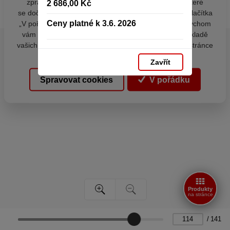
zpracováním souborů cookies - malých souborů, které
2 686,00 Kč
se dočasně ukládají ve vašem prohlížeči. Stisknutím tlačítka
Ceny platné k 3.6. 2026
„V pořádku“ souhlasíte s nastavením cookies tak, abychom
vám poskytovali smysluplné a užitečné služby na základě
vašich údajů. Svůj souhlas můžete kdykoli změnit na stránce
zpracování osobních údajů.
Zavřít
Spravovat cookies
V pořádku
Produkty
na stránce
/
141