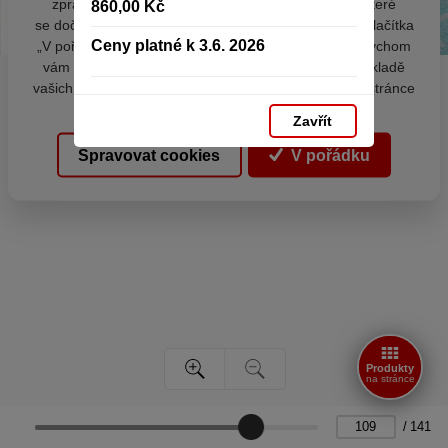
zpracováním souborů cookies - malých souborů, které
860,00 Kč
se dočasně ukládají ve vašem prohlížeči. Stisknutím tlačítka
Ceny platné k 3.6. 2026
„V pořádku“ souhlasíte s nastavením cookies tak, abychom
vám poskytovali smysluplné a užitečné služby na základě
vašich údajů. Svůj souhlas můžete kdykoli změnit na stránce
zpracování osobních údajů.
Zavřít
Spravovat cookies
V pořádku
Produkty
na stránce
/
141