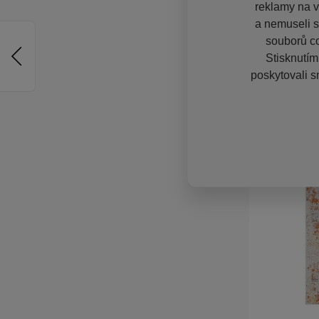
reklamy na vě
a nemuseli s
souborů co
Stisknutím
poskytovali s