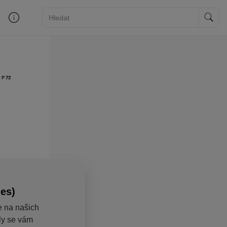
ies)
e na našich
aly se vám