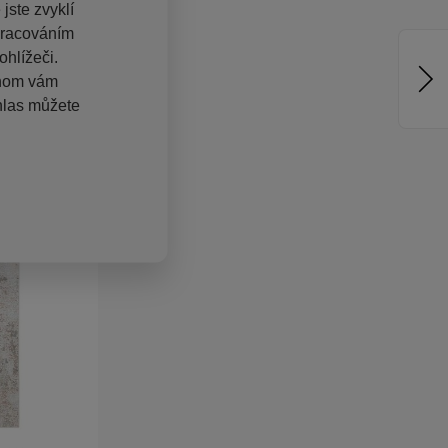
jste zvyklí
pracováním
hlížeči.
chom vám
hlas můžete