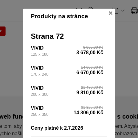
×
Produkty na stránce
Strana 72
VIVID
8 055,00 Kč
3 678,00 Kč
125 x 180
VIVID
14 606,00 Kč
6 670,00 Kč
170 x 240
VIVID
21 480,00 Kč
9 810,00 Kč
200 x 300
VIVID
31 325,00 Kč
14 306,00 Kč
250 x 350
web fungoval tak, jak ho znáte (souhlas s cook
a tom, aby pro vás nakupování bylo co nejlepší zážitkem. Abyst
Ceny platné k 2.7.2026
ychle našli to, co hledáte, ušetřili spoustu klikání a nezobrazov