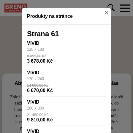
×
Produkty na stránce
Strana 61
VIVID
125 x 180
8 055,00 Kč
3 678,00 Kč
VIVID
170 x 240
Aby web fungoval tak, jak ho znáte (souhlas
14 606,00 Kč
s cookies)
6 670,00 Kč
Záleží nám na tom, aby pro vás nakupování bylo co nejlepší
VIVID
zážitkem. Abyste na našich stránkách rychle našli to, co
200 x 300
hledáte, ušetřili spoustu klikání a nezobrazovaly se vám
21 480,00 Kč
reklamy na věci, které vás nezajímají. Abyste web viděli
9 810,00 Kč
v zobrazení na které jste zvyklí a nemuseli se pokaždé
přihlašovat. Proto od vás potřebujeme souhlas se
VIVID