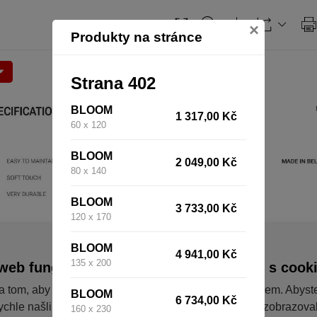
×
Produkty na stránce
Strana 402
BLOOM
1 317,00 Kč
60 x 120
BLOOM
2 049,00 Kč
80 x 140
BLOOM
3 733,00 Kč
120 x 170
BLOOM
4 941,00 Kč
135 x 200
web fungoval tak, jak ho znáte (souhlas s cook
a tom, aby pro vás nakupování bylo co nejlepší zážitkem. Abyst
BLOOM
6 734,00 Kč
ychle našli to, co hledáte, ušetřili spoustu klikání a nezobrazov
160 x 230