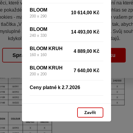
ci, které vás nezajímají. Abyste web viděli v zobrazení na které 
BLOOM
e pokaždé přihlašovat. Proto od vás potřebujeme souhlas se z
10 614,00 Kč
200 x 290
okies - malých souborů, které se dočasně ukládají ve vašem pro
 tlačítka „V pořádku“ souhlasíte s nastavením cookies tak, aby
BLOOM
mysluplné a užitečné služby na základě vašich údajů. Svůj sou
14 493,00 Kč
240 x 330
kdykoli změnit na stránce zpracování osobních údajů.
BLOOM KRUH
4 889,00 Kč
Spravovat cookies
V pořádku
160 x 160
BLOOM KRUH
7 640,00 Kč
200 x 200
Ceny platné k 2.7.2026
Zavřít