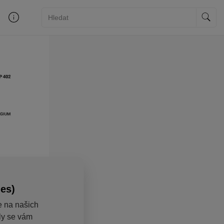
ies)
e na našich
aly se vám