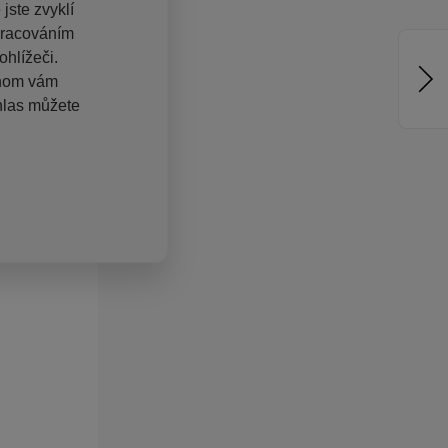
jste zvyklí
pracováním
hlížeči.
chom vám
hlas můžete