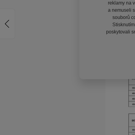
reklamy na vě
a nemuseli s
souborů co
Stisknutím
poskytovali s
Konec
Konec
výroby
výroby
Konec
Konec
výroby
výroby