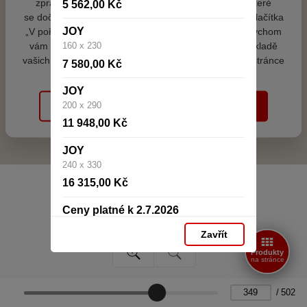
zpracováním souborů cookies - malých souborů, které
5 562,00 Kč
se dočasně ukládají ve vašem prohlížeči. Stisknutím tlačítka
JOY
„V pořádku“ souhlasíte s nastavením cookies tak, abychom
vám poskytovali smysluplné a užitečné služby na základě
160 x 230
vašich údajů. Svůj souhlas můžete kdykoli změnit na stránce
7 580,00 Kč
zpracování osobních údajů.
JOY
200 x 290
Spravovat cookies
V pořádku
11 948,00 Kč
JOY
240 x 330
16 315,00 Kč
Ceny platné k 2.7.2026
Zavřít
Produkty
na stránce
/
502