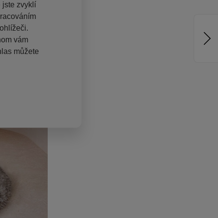
jste zvyklí
pracováním
hlížeči.
chom vám
hlas můžete