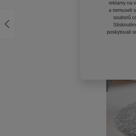
reklamy na vě
a nemuseli s
souborů co
Stisknutím
poskytovali s