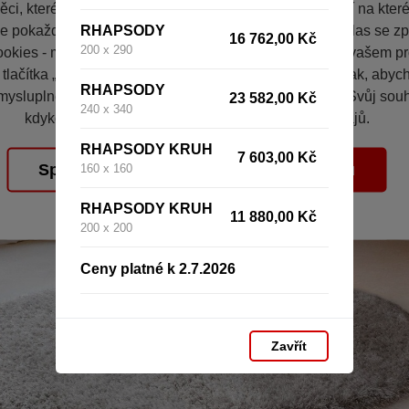
ci, které vás nezajímají. Abyste web viděli v zobrazení na které 
RHAPSODY
e pokaždé přihlašovat. Proto od vás potřebujeme souhlas se z
16 762,00 Kč
200 x 290
okies - malých souborů, které se dočasně ukládají ve vašem pro
 tlačítka „V pořádku“ souhlasíte s nastavením cookies tak, aby
RHAPSODY
mysluplné a užitečné služby na základě vašich údajů. Svůj sou
23 582,00 Kč
240 x 340
kdykoli změnit na stránce zpracování osobních údajů.
RHAPSODY KRUH
7 603,00 Kč
Spravovat cookies
V pořádku
160 x 160
RHAPSODY KRUH
11 880,00 Kč
200 x 200
Ceny platné k 2.7.2026
Zavřít