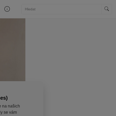
ies)
e na našich
aly se vám