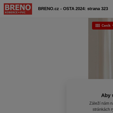
BRENO.cz - OSTA 2024: strana 323
Ceník
Aby 
Záleží nám n
stránkách r