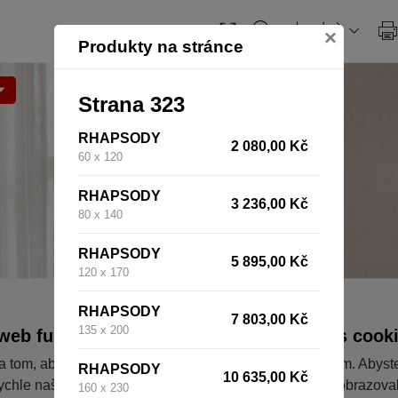
×
Produkty na stránce
Strana 323
RHAPSODY
2 080,00 Kč
60 x 120
RHAPSODY
3 236,00 Kč
80 x 140
RHAPSODY
5 895,00 Kč
120 x 170
RHAPSODY
7 803,00 Kč
135 x 200
web fungoval tak, jak ho znáte (souhlas s cook
a tom, aby pro vás nakupování bylo co nejlepší zážitkem. Abyst
RHAPSODY
10 635,00 Kč
ychle našli to, co hledáte, ušetřili spoustu klikání a nezobrazov
160 x 230