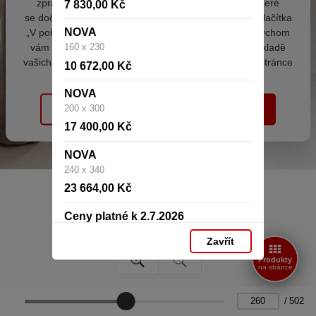
zpracováním souborů cookies - malých souborů, které
7 830,00 Kč
se dočasně ukládají ve vašem prohlížeči. Stisknutím tlačítka
NOVA
„V pořádku“ souhlasíte s nastavením cookies tak, abychom
vám poskytovali smysluplné a užitečné služby na základě
160 x 230
vašich údajů. Svůj souhlas můžete kdykoli změnit na stránce
10 672,00 Kč
zpracování osobních údajů.
NOVA
200 x 300
Spravovat cookies
V pořádku
17 400,00 Kč
NOVA
240 x 340
23 664,00 Kč
Ceny platné k 2.7.2026
Zavřít
Produkty
na stránce
/
502