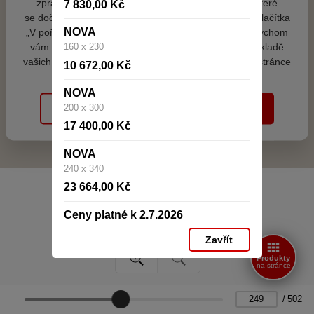
zpracováním souborů cookies - malých souborů, které
7 830,00 Kč
se dočasně ukládají ve vašem prohlížeči. Stisknutím tlačítka
NOVA
„V pořádku“ souhlasíte s nastavením cookies tak, abychom
vám poskytovali smysluplné a užitečné služby na základě
160 x 230
vašich údajů. Svůj souhlas můžete kdykoli změnit na stránce
10 672,00 Kč
zpracování osobních údajů.
NOVA
200 x 300
Spravovat cookies
V pořádku
17 400,00 Kč
NOVA
240 x 340
23 664,00 Kč
Ceny platné k 2.7.2026
Zavřít
Produkty
na stránce
/
502