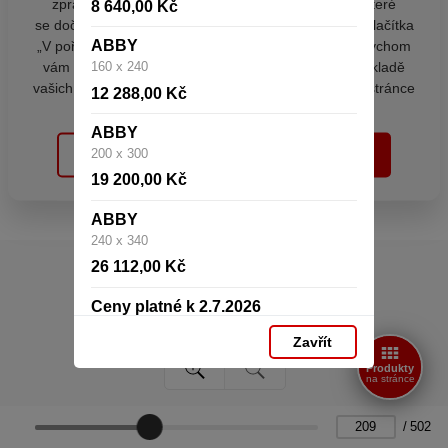
zpracováním souborů cookies - malých souborů, které
8 640,00 Kč
se dočasně ukládají ve vašem prohlížeči. Stisknutím tlačítka
ABBY
„V pořádku“ souhlasíte s nastavením cookies tak, abychom
vám poskytovali smysluplné a užitečné služby na základě
160 x 240
vašich údajů. Svůj souhlas můžete kdykoli změnit na stránce
12 288,00 Kč
zpracování osobních údajů.
ABBY
Konec výroby
Konec výroby
200 x 300
Spravovat cookies
V pořádku
19 200,00 Kč
ABBY
240 x 340
26 112,00 Kč
Ceny platné k 2.7.2026
Zavřít
Produkty
na stránce
/
502