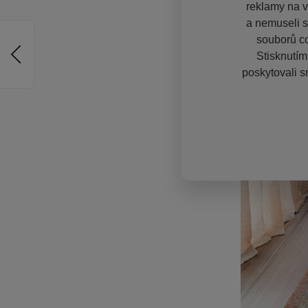
reklamy na vě
a nemuseli s
souborů co
Stisknutím
poskytovali s
Konec výroby