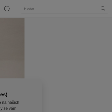
ies)
e na našich
aly se vám