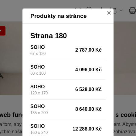
×
Produkty na stránce
Strana 180
SOHO
2 787,00 Kč
67 x 130
SOHO
4 096,00 Kč
80 x 160
SOHO
6 528,00 Kč
120 x 170
SOHO
8 640,00 Kč
135 x 200
web fungoval tak, jak ho znáte (souhlas s cook
a tom, aby pro vás nakupování bylo co nejlepší zážitkem. Abyst
SOHO
12 288,00 Kč
ychle našli to, co hledáte, ušetřili spoustu klikání a nezobrazov
160 x 240