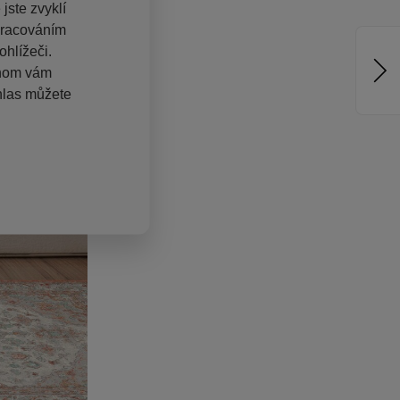
jste zvyklí
pracováním
hlížeči.
chom vám
hlas můžete