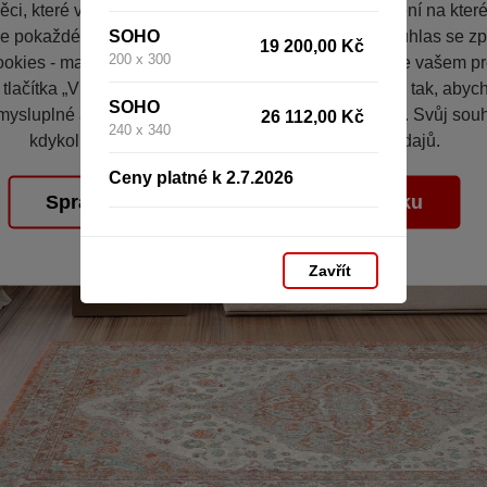
ci, které vás nezajímají. Abyste web viděli v zobrazení na které 
SOHO
e pokaždé přihlašovat. Proto od vás potřebujeme souhlas se z
19 200,00 Kč
200 x 300
okies - malých souborů, které se dočasně ukládají ve vašem pro
 tlačítka „V pořádku“ souhlasíte s nastavením cookies tak, aby
SOHO
mysluplné a užitečné služby na základě vašich údajů. Svůj sou
26 112,00 Kč
240 x 340
kdykoli změnit na stránce zpracování osobních údajů.
Ceny platné k 2.7.2026
Spravovat cookies
V pořádku
Zavřít