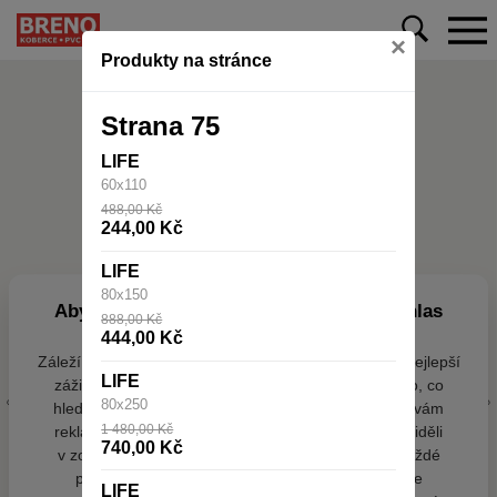
×
Produkty na stránce
Strana 75
LIFE
60x110
488,00 Kč
244,00 Kč
LIFE
80x150
Aby web fungoval tak, jak ho znáte (souhlas
888,00 Kč
s cookies)
444,00 Kč
Záleží nám na tom, aby pro vás nakupování bylo co nejlepší
LIFE
zážitkem. Abyste na našich stránkách rychle našli to, co
80x250
hledáte, ušetřili spoustu klikání a nezobrazovaly se vám
1 480,00 Kč
reklamy na věci, které vás nezajímají. Abyste web viděli
740,00 Kč
v zobrazení na které jste zvyklí a nemuseli se pokaždé
přihlašovat. Proto od vás potřebujeme souhlas se
LIFE