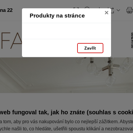
ana 22
×
Produkty na stránce
Zavřít
web fungoval tak, jak ho znáte (souhlas s cook
a tom, aby pro vás nakupování bylo co nejlepší zážitkem. Abyst
ychle našli to, co hledáte, ušetřili spoustu klikání a nezobrazov