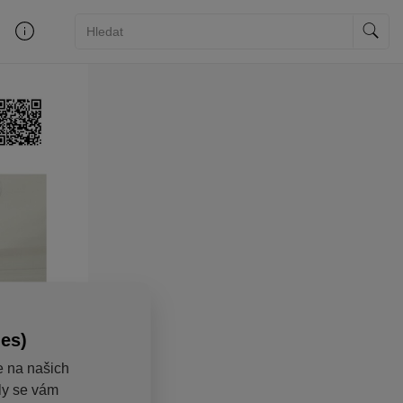
ies)
e na našich
aly se vám