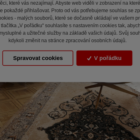
ci, které vás nezajímají. Abyste web viděli v zobrazení na které 
e pokaždé přihlašovat. Proto od vás potřebujeme souhlas se z
okies - malých souborů, které se dočasně ukládají ve vašem pro
 tlačítka „V pořádku“ souhlasíte s nastavením cookies tak, aby
mysluplné a užitečné služby na základě vašich údajů. Svůj sou
kdykoli změnit na stránce zpracování osobních údajů.
Spravovat cookies
V pořádku