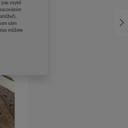
jste zvyklí
pracováním
hlížeči.
chom vám
hlas můžete