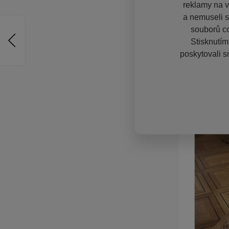
reklamy na vě
a nemuseli s
souborů co
Stisknutím
poskytovali s