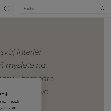
ies)
e na našich
aly se vám