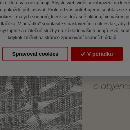
ci, které vás nezajímají. Abyste web viděli v zobrazení na které 
e pokaždé přihlašovat. Proto od vás potřebujeme souhlas se z
okies - malých souborů, které se dočasně ukládají ve vašem pro
 tlačítka „V pořádku“ souhlasíte s nastavením cookies tak, aby
mysluplné a užitečné služby na základě vašich údajů. Svůj sou
kdykoli změnit na stránce zpracování osobních údajů.
Spravovat cookies
V pořádku