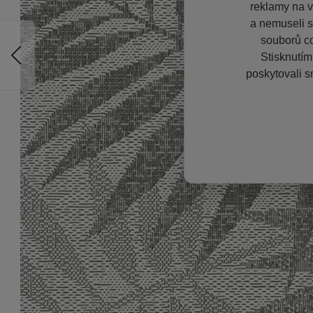
reklamy na vě
a nemuseli s
souborů co
Stisknutím
poskytovali s