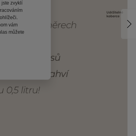
jste zvyklí
pracováním
hlížeči.
chom vám
hlas můžete