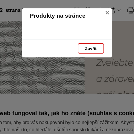
: strana 93
×
Produkty na stránce
Zavřít
web fungoval tak, jak ho znáte (souhlas s cook
a tom, aby pro vás nakupování bylo co nejlepší zážitkem. Abyst
ychle našli to, co hledáte, ušetřili spoustu klikání a nezobrazov