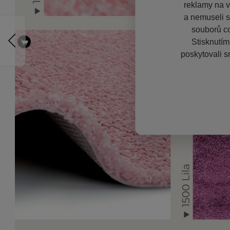
reklamy na vě
a nemuseli s
souborů co
Stisknutím
poskytovali s