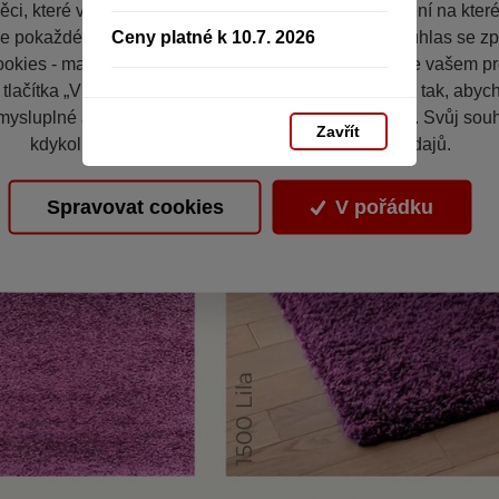
ci, které vás nezajímají. Abyste web viděli v zobrazení na které 
Ceny platné k 10.7. 2026
e pokaždé přihlašovat. Proto od vás potřebujeme souhlas se z
okies - malých souborů, které se dočasně ukládají ve vašem pro
 tlačítka „V pořádku“ souhlasíte s nastavením cookies tak, aby
mysluplné a užitečné služby na základě vašich údajů. Svůj sou
Zavřít
kdykoli změnit na stránce zpracování osobních údajů.
Spravovat cookies
V pořádku