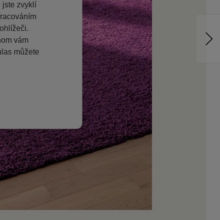
jste zvyklí
pracováním
hlížeči.
chom vám
hlas můžete