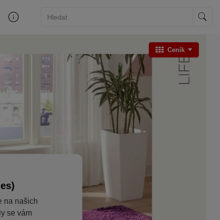
Ceník
ies)
e na našich
aly se vám