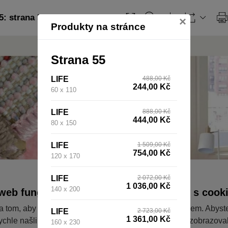
: strana 55
×
Produkty na stránce
Strana 55
LIFE
488,00 Kč
244,00 Kč
60 x 110
LIFE
888,00 Kč
444,00 Kč
80 x 150
LIFE
1 509,00 Kč
754,00 Kč
120 x 170
LIFE
2 072,00 Kč
1 036,00 Kč
140 x 200
web fungoval tak, jak ho znáte (souhlas s cook
a tom, aby pro vás nakupování bylo co nejlepší zážitkem. Abyst
LIFE
2 723,00 Kč
1 361,00 Kč
ychle našli to, co hledáte, ušetřili spoustu klikání a nezobrazov
160 x 230