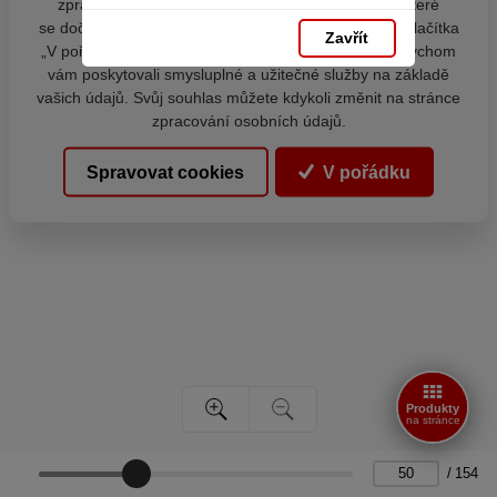
zpracováním souborů cookies - malých souborů, které
se dočasně ukládají ve vašem prohlížeči. Stisknutím tlačítka
Zavřít
„V pořádku“ souhlasíte s nastavením cookies tak, abychom
vám poskytovali smysluplné a užitečné služby na základě
vašich údajů. Svůj souhlas můžete kdykoli změnit na stránce
zpracování osobních údajů.
Spravovat cookies
V pořádku
Produkty
na stránce
/
154