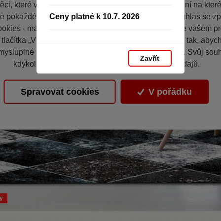
ci, které vás nezajímají. Abyste web viděli v zobrazení na které 
Ceny platné k 10.7. 2026
e pokaždé přihlašovat. Proto od vás potřebujeme souhlas se z
okies - malých souborů, které se dočasně ukládají ve vašem pro
 tlačítka „V pořádku“ souhlasíte s nastavením cookies tak, aby
mysluplné a užitečné služby na základě vašich údajů. Svůj sou
Zavřít
kdykoli změnit na stránce zpracování osobních údajů.
Spravovat cookies
V pořádku
y