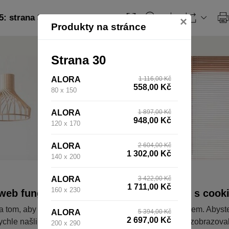
: strana 30
×
Produkty na stránce
Strana 30
ALORA
1 116,00 Kč
558,00 Kč
80 x 150
ALORA
1 897,00 Kč
948,00 Kč
120 x 170
ALORA
2 604,00 Kč
1 302,00 Kč
140 x 200
ALORA
3 422,00 Kč
1 711,00 Kč
160 x 230
web fungoval tak, jak ho znáte (souhlas s cook
a tom, aby pro vás nakupování bylo co nejlepší zážitkem. Abyst
ALORA
5 394,00 Kč
2 697,00 Kč
ychle našli to, co hledáte, ušetřili spoustu klikání a nezobrazov
200 x 290