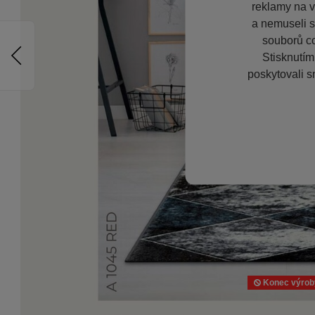
reklamy na vě
a nemuseli s
souborů co
Stisknutím
poskytovali s
Konec výrob