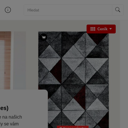
Ceník
ies)
e na našich
aly se vám