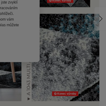
Konec výroby
jste zvyklí
pracováním
hlížeči.
chom vám
hlas můžete
Konec výroby