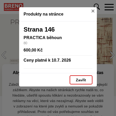
×
Produkty na stránce
Strana 146
PRACTICA běhoun
80
600,00 Kč
Ceny platné k 10.7. 2026
Aby web fungoval tak, jak ho znáte (souhlas
s cookies)
Zavřít
Záleží nám na tom, aby pro vás nakupování bylo co nejlepší
zážitkem. Abyste na našich stránkách rychle našli to, co
hledáte, ušetřili spoustu klikání a nezobrazovaly se vám
reklamy na věci, které vás nezajímají. Abyste web viděli
v zobrazení na které jste zvyklí a nemuseli se pokaždé
přihlašovat. Proto od vás potřebujeme souhlas se