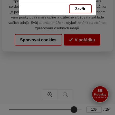
zpracováním souborů cookies - malých souborů, které
se dočasně ukládají ve vašem prohlížeči. Stisknutím tlačítka
Zavřít
„V pořádku“ souhlasíte s nastavením cookies tak, abychom
vám poskytovali smysluplné a užitečné služby na základě
vašich údajů. Svůj souhlas můžete kdykoli změnit na stránce
zpracování osobních údajů.
Spravovat cookies
V pořádku
Produkty
na stránce
/
154